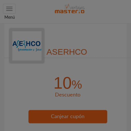
Toggle
navigation
Menú
ASERHCO
10
%
Descuento
Canjear cupón