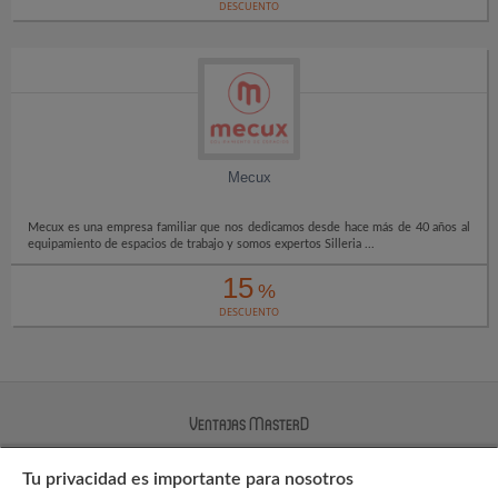
DESCUENTO
Mecux
Mecux es una empresa familiar que nos dedicamos desde hace más de 40 años al
equipamiento de espacios de trabajo y somos expertos Silleria ...
15
%
DESCUENTO
Ventajas MasterD
Tu privacidad es importante para nosotros